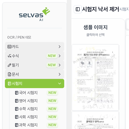
시험지 낙서 제거
시험지
Toggle Sidebar
샘플 이미지
클릭하여 선택
OCR / PEN 데모
카드
수식
NEW
필기
NEW
문서
시험지
국어 시험지
NEW
영어 시험지
NEW
수학 시험지
NEW
사회 시험지
NEW
과학 시험지
NEW