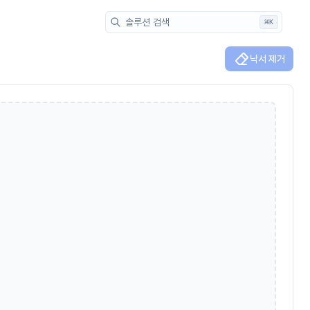
솔루션 검색
⌘
K
낙서 제거