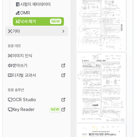
시험지 메타데이터
OMR
낙서 제거
NEW
기타
응용 데모
이미지 인식
받아쓰기
디지털 교과서
응용 솔루션
OCR Studio
Key Reader
NEW